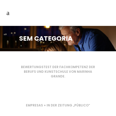
SEM CATEGORIA
BEWERTUNGSTEST DER FACHKOMPETENZ DER
BERUFS UND KUNSTSCHULE VON MARINHA
GRANDE.
EMPRESAS + IN DER ZEITUNG „PÚBLICO“