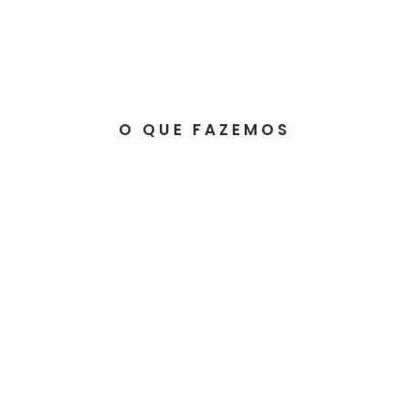
O QUE FAZEMOS
GSTS ENGINEERING
GSTS GROUP
GSTS TOOLING