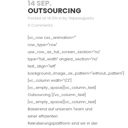
14 SEP.
OUTSOURCING
Posted at 16:21h
in
by
filipeaugusto
0 Comments
[vc_row css_animation=""
row_type="row"
use_row_as_full_screen_section="no"
type="full_width" angled_section="no"
text_align="left"
background_image_as_pattern="without_pattern"]
[vc_column width="1/2"]
[vc_empty_space][vc_column_text]
Outsourcing [/vc_column_text]
[vc_empty_space][vc_column_text]
Basierend auf unserem Team und
einer effizienten
Rekrutierungsplattform sind wir in der