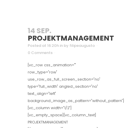
14 SEP.
PROJEKTMANAGEMENT
Posted at 16:20h
in
by
filipeaugusto
0 Comments
[vc_row css_animation=""
row_type="row"
use_row_as_full_screen_section="no"
type="full_width" angled_section="no"
text_align="left"
background_image_as_pattern="without_pattern"]
[vc_column width="1/2"]
[vc_empty_space][vc_column_text]
PROJEKTMANAGEMENT