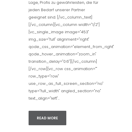
Lage, Profis zu gewährleisten, die für
jeden Bedarf unserer Partner
geeignet sind. [/vc_column_text]
[/vc_column][vc_column width="1/2"]
[vc_single_image image="453"
img_size="full" alignment="right"
qode_css_animation="element_from_right"
qode_hover_animation="zoom_in"
transition_delay="0.6"][/vc_column]
[/vc_row][vc_row css_animation=""
row_type="row"
use_row_as_full_screen_section="no"
type="full_width" angled_section="no"
text_align="left"...
READ MORE