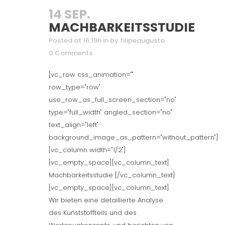
14 SEP.
MACHBARKEITSSTUDIE
Posted at 16:19h
in
by
filipeaugusto
0 Comments
[vc_row css_animation=""
row_type="row"
use_row_as_full_screen_section="no"
type="full_width" angled_section="no"
text_align="left"
background_image_as_pattern="without_pattern"]
[vc_column width="1/2"]
[vc_empty_space][vc_column_text]
Machbarkeitsstudie [/vc_column_text]
[vc_empty_space][vc_column_text]
Wir bieten eine detaillierte Analyse
des Kunststoffteils und des