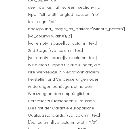
row_type="row"
use_row_as_full_screen_section="no"
type="full_width" angled_section="no"
text_align="left"
background_image_as_pattern="without_pattern"]
[vc_column width="1/2"]
[vc_empty_space][vc_column_text]
2nd Stage [/vc_column_text]
[vc_empty_space][vc_column_text]
Wir bieten Support für alle Kunden, die
ihre Werkzeuge in Niedriglohnländern
herstellen und Verbesserungen oder
Änderungen benötigen, ohne den
Werkzeug an den ursprünglichen
Hersteller zurücksenden zu müssen.
Dies mit der Garantie europäische
Qualitätsstandards. [/vc_column_text]
[/vc_column][vc_column width="1/2"]