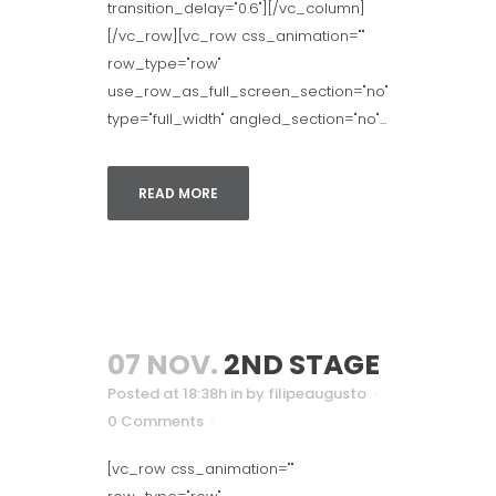
transition_delay="0.6"][/vc_column]
[/vc_row][vc_row css_animation=""
row_type="row"
use_row_as_full_screen_section="no"
type="full_width" angled_section="no"...
READ MORE
07 NOV.
2ND STAGE
Posted at 18:38h
in
by
filipeaugusto
0 Comments
[vc_row css_animation=""