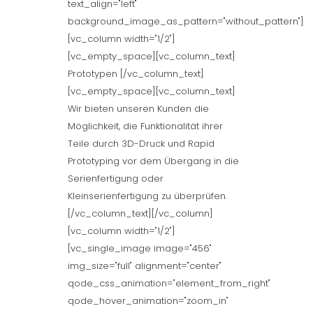
text_align="left"
background_image_as_pattern="without_pattern"]
[vc_column width="1/2"]
[vc_empty_space][vc_column_text]
Prototypen [/vc_column_text]
[vc_empty_space][vc_column_text]
Wir bieten unseren Kunden die
Möglichkeit, die Funktionalität ihrer
Teile durch 3D-Druck und Rapid
Prototyping vor dem Übergang in die
Serienfertigung oder
Kleinserienfertigung zu überprüfen.
[/vc_column_text][/vc_column]
[vc_column width="1/2"]
[vc_single_image image="456"
img_size="full" alignment="center"
qode_css_animation="element_from_right"
qode_hover_animation="zoom_in"