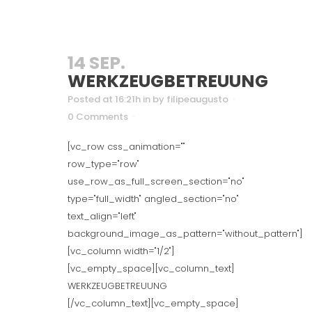
14 SEP.
WERKZEUGBETREUUNG
Posted at 16:21h
in
by
filipeaugusto
0 Comments
[vc_row css_animation=""
row_type="row"
use_row_as_full_screen_section="no"
type="full_width" angled_section="no"
text_align="left"
background_image_as_pattern="without_pattern"]
[vc_column width="1/2"]
[vc_empty_space][vc_column_text]
WERKZEUGBETREUUNG
[/vc_column_text][vc_empty_space]