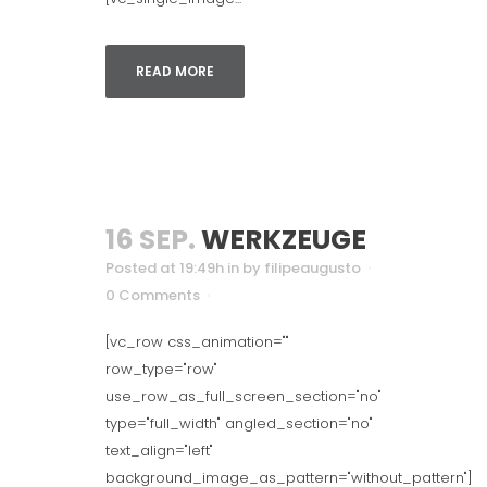
READ MORE
16 SEP.
WERKZEUGE
Posted at 19:49h
in
by
filipeaugusto
0 Comments
[vc_row css_animation=""
row_type="row"
use_row_as_full_screen_section="no"
type="full_width" angled_section="no"
text_align="left"
background_image_as_pattern="without_pattern"]