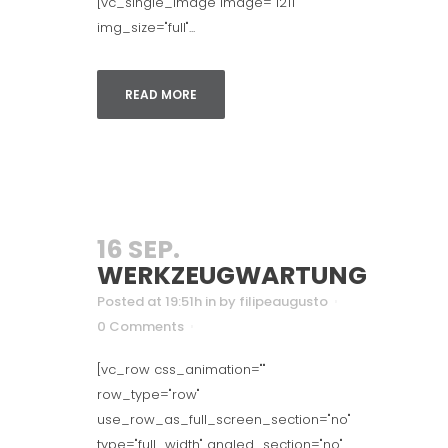
[vc_single_image image="1211"
img_size="full"...
READ MORE
16 SEP.
WERKZEUGWARTUNG
Posted at 19:51h
in
by
filipeaugusto
0 Comments
[vc_row css_animation=""
row_type="row"
use_row_as_full_screen_section="no"
type="full_width" angled_section="no"