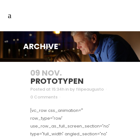
ARCHIVE
09 NOV.
PROTOTYPEN
Posted at 15:34h
in
by
filipeaugusto
0 Comments
[vc_row css_animation=""
row_type="row"
use_row_as_full_screen_section="no"
type="full_width" angled_section="no"