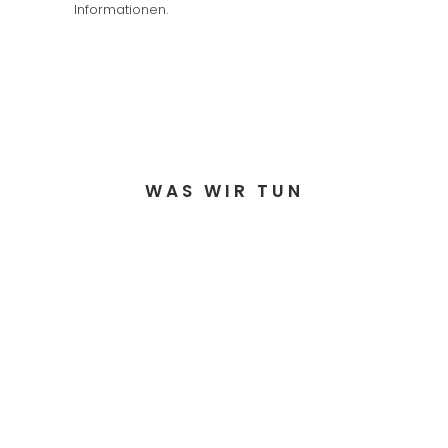
Informationen.
WAS WIR TUN
GSTS ENGINEERING
GSTS GROUP
GSTS TOOLING