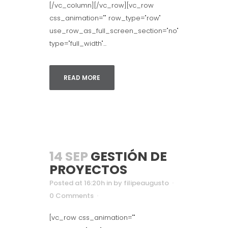
[/vc_column][/vc_row][vc_row
css_animation="" row_type="row"
use_row_as_full_screen_section="no"
type="full_width"...
READ MORE
14 SEP
GESTIÓN DE
PROYECTOS
Posted at 16:20h
in
by
filipeaugusto
0 Comments
[vc_row css_animation=""