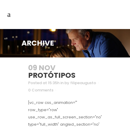
ARCHIVE
09 NOV
PROTÓTIPOS
Posted at 15:35h
in
by
filipeaugusto
0 Comments
[vc_row css_animation=""
row_type="row"
use_row_as_full_screen_section="no"
type="full_width" angled_section="no"