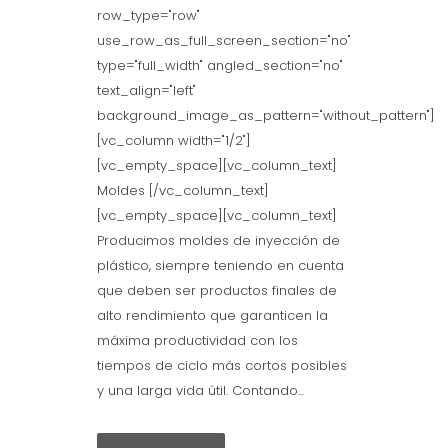
row_type="row"
use_row_as_full_screen_section="no"
type="full_width" angled_section="no"
text_align="left"
background_image_as_pattern="without_pattern"]
[vc_column width="1/2"]
[vc_empty_space][vc_column_text]
Moldes [/vc_column_text]
[vc_empty_space][vc_column_text]
Producimos moldes de inyección de
plástico, siempre teniendo en cuenta
que deben ser productos finales de
alto rendimiento que garanticen la
máxima productividad con los
tiempos de ciclo más cortos posibles
y una larga vida útil. Contando...