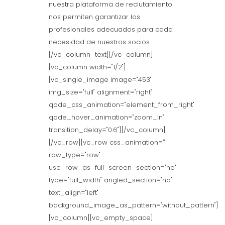
nuestra plataforma de reclutamiento
nos permiten garantizar los
profesionales adecuados para cada
necesidad de nuestros socios.
[/vc_column_text][/vc_column]
[vc_column width="1/2"]
[vc_single_image image="453"
img_size="full" alignment="right"
qode_css_animation="element_from_right"
qode_hover_animation="zoom_in"
transition_delay="0.6"][/vc_column]
[/vc_row][vc_row css_animation=""
row_type="row"
use_row_as_full_screen_section="no"
type="full_width" angled_section="no"
text_align="left"
background_image_as_pattern="without_pattern"]
[vc_column][vc_empty_space]