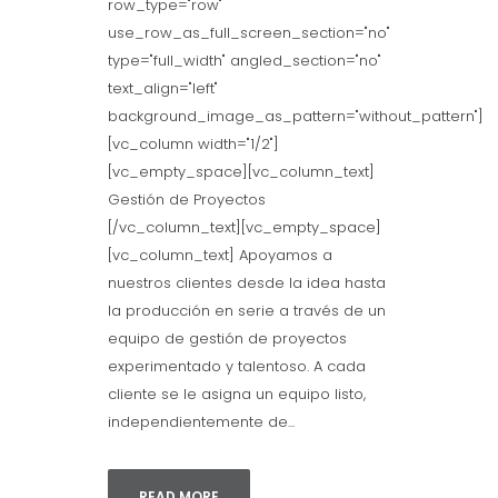
row_type="row"
use_row_as_full_screen_section="no"
type="full_width" angled_section="no"
text_align="left"
background_image_as_pattern="without_pattern"]
[vc_column width="1/2"]
[vc_empty_space][vc_column_text]
Gestión de Proyectos
[/vc_column_text][vc_empty_space]
[vc_column_text] Apoyamos a
nuestros clientes desde la idea hasta
la producción en serie a través de un
equipo de gestión de proyectos
experimentado y talentoso. A cada
cliente se le asigna un equipo listo,
independientemente de...
READ MORE