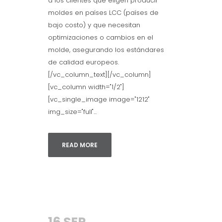
a los clientes que eligen producir
moldes en países LCC (países de
bajo costo) y que necesitan
optimizaciones o cambios en el
molde, asegurando los estándares
de calidad europeos.
[/vc_column_text][/vc_column]
[vc_column width="1/2"]
[vc_single_image image="1212"
img_size="full"...
READ MORE
16 SEP