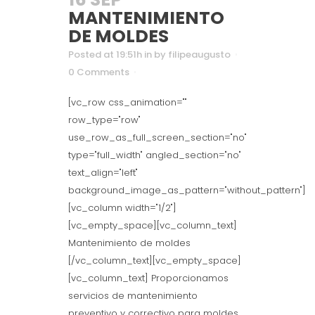
MANTENIMIENTO
DE MOLDES
Posted at 19:51h
in
by
filipeaugusto
0 Comments
[vc_row css_animation=""
row_type="row"
use_row_as_full_screen_section="no"
type="full_width" angled_section="no"
text_align="left"
background_image_as_pattern="without_pattern"]
[vc_column width="1/2"]
[vc_empty_space][vc_column_text]
Mantenimiento de moldes
[/vc_column_text][vc_empty_space]
[vc_column_text] Proporcionamos
servicios de mantenimiento
preventivo y correctivo para moldes