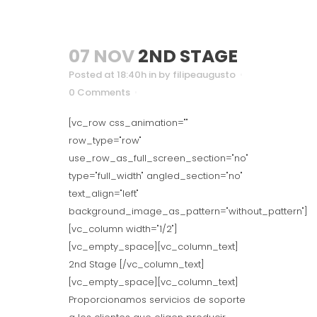
07 NOV
2ND STAGE
Posted at 18:40h
in
by
filipeaugusto
0 Comments
[vc_row css_animation=""
row_type="row"
use_row_as_full_screen_section="no"
type="full_width" angled_section="no"
text_align="left"
background_image_as_pattern="without_pattern"]
[vc_column width="1/2"]
[vc_empty_space][vc_column_text]
2nd Stage [/vc_column_text]
[vc_empty_space][vc_column_text]
Proporcionamos servicios de soporte