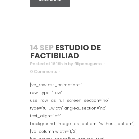
14 SEP
ESTUDIO DE
FACTIBILIAD
Posted at 16:19h
in
by
filipeaugusto
0 Comments
[vc_row css_animation=""
row_type="row"
use_row_as_full_screen_section="no"
type="full_width" angled_section="no"
text_align="left"
background_image_as_pattern="without_pattern"]
[vc_column width="1/2"]