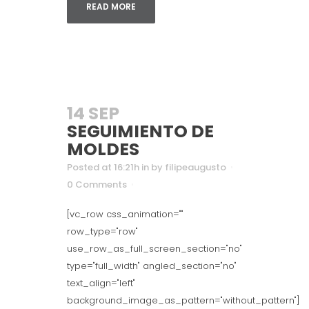
READ MORE
14 SEP
SEGUIMIENTO DE
MOLDES
Posted at 16:21h
in
by
filipeaugusto
0 Comments
[vc_row css_animation=""
row_type="row"
use_row_as_full_screen_section="no"
type="full_width" angled_section="no"
text_align="left"
background_image_as_pattern="without_pattern"]