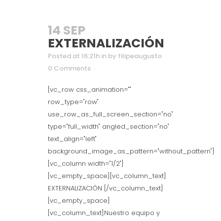
14 SEP
EXTERNALIZACIÓN
Posted at 16:21h
in
by
filipeaugusto
0 Comments
[vc_row css_animation=""
row_type="row"
use_row_as_full_screen_section="no"
type="full_width" angled_section="no"
text_align="left"
background_image_as_pattern="without_pattern"]
[vc_column width="1/2"]
[vc_empty_space][vc_column_text]
EXTERNALIZACIÓN [/vc_column_text]
[vc_empty_space]
[vc_column_text]Nuestro equipo y